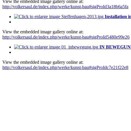
View the embedded image gallery online at:
http://volkersaul.de/index.php/werke/kunst-bau#sigProId3a18b6a5fa
Installation 
View the embedded image gallery online at:
http://volkersaul.de/index.php/werke/kunst-bau#sigProId5480e99e26
IN BEWEGUNG – 
View the embedded image gallery online at:
http://volkersaul.de/index.php/werke/kunst-bau#sigProIdc7e21f22e8